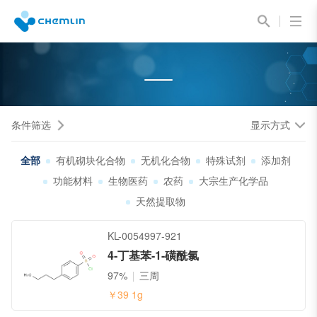
条件筛选
显示方式
全部
有机砌块化合物
无机化合物
特殊试剂
添加剂
功能材料
生物医药
农药
大宗生产化学品
天然提取物
KL-0054997-921
4-丁基苯-1-磺酰氯
97%
三周
￥39
1g