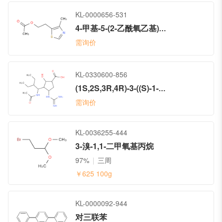
KL-0000656-531
4-甲基-5-(2-乙酰氧乙基)噻唑
需询价
KL-0330600-856
(1S,2S,3R,4R)-3-((S)-1-乙酰胺基-2-乙基丁基)-4-胍基-2-羟基环戊烷甲酸
需询价
KL-0036255-444
3-溴-1,1-二甲氧基丙烷
97%
三周
￥625
100g
KL-0000092-944
对三联苯