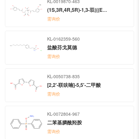
KL-0019870-463
(1S,3R,4R,5R)-1,3-双(((E)-3-(3,4-二羟基苯基)丙烯酰基)氧基)-4,5-二羟基环己酸
需询价
KL-0162359-560
盐酸芬戈莫德
需询价
KL-0050738-835
[2,2'-联呋喃]-5,5'-二甲酸
需询价
KL-0072804-967
二苯基膦酰羟胺
需询价