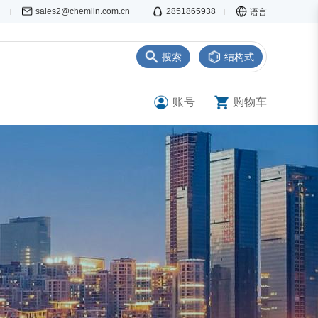
7
sales2@chemlin.com.cn
2851865938
语言
搜索
结构式
账号
购物车