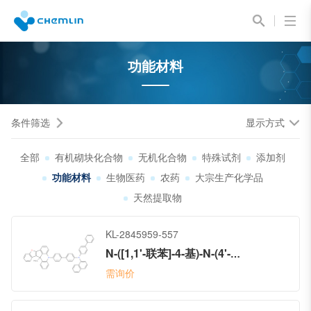
功能材料
条件筛选
显示方式
全部
有机砌块化合物
无机化合物
特殊试剂
添加剂
功能材料
生物医药
农药
大宗生产化学品
天然提取物
KL-2845959-557
N-([1,1'-联苯]-4-基)-N-(4'-(13c-甲基苯并呋喃并[3',2':4,5]环戊烷并[1,2,3-kl]吖啶-5(13cH)-基)-[1,1'-联苯]-4-基)萘-1-胺
需询价