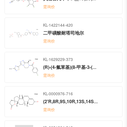
需询价
KL-1422144-420
二甲磺酸耐塔司地尔
需询价
KL-1629229-373
(R)-(4-氟苯基)(8-甲基-3-(3-甲基-1,2,4-噻二唑-5-基)-5,6-二氢-[1,2,4]三氮唑并[4,3-a]吡嗪-7(8H)-基)甲酮
需询价
KL-0000976-716
(2'R,8R,9S,10R,13S,14S)-10,13-二甲基-1,8,9,10,11,12,13,14,15,16-十氢-3'H-螺[环庚烷并[a]菲-17,2'-呋喃]-3,5'(2H,4'H)-二酮
需询价