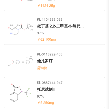
￥1424
25g
KL-1104383-063
叔丁基 2,2-二甲基-3-氧代哌嗪-1-甲酸酯
97%
￥62
100mg
KL-0118292-403
他扎罗汀
需询价
KL-0887144-947
托尼试剂II
97%
￥5
250mg