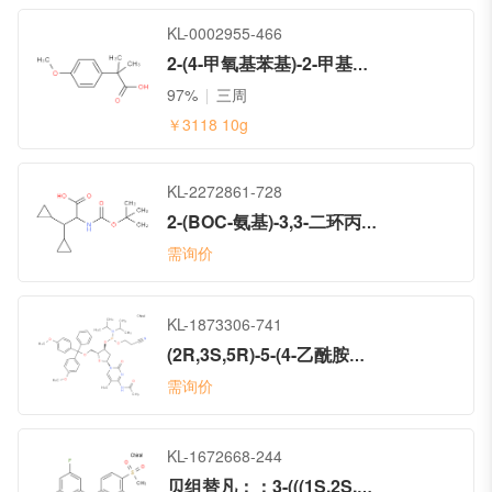
KL-0002955-466
2-(4-甲氧基苯基)-2-甲基丙酸
97%
三周
￥3118
10g
KL-2272861-728
2-(BOC-氨基)-3,3-二环丙基丙酸
需询价
KL-1873306-741
(2R,3S,5R)-5-(4-乙酰胺基-5-甲基-2-氧代嘧啶-1(2H)-基)-2-((双(4-甲氧基苯基)(苯基)甲氧基)甲基)四氢呋喃-3-基 (2-氰基乙基) 二异丙基亚磷酰胺
需询价
KL-1672668-244
贝组替凡；；3-(((1S,2S,3R)-2,3-二氟-1-羟基-7-(甲基磺酰基)-2,3-二氢-1H-茚-4-氧基))-5-氟苯腈