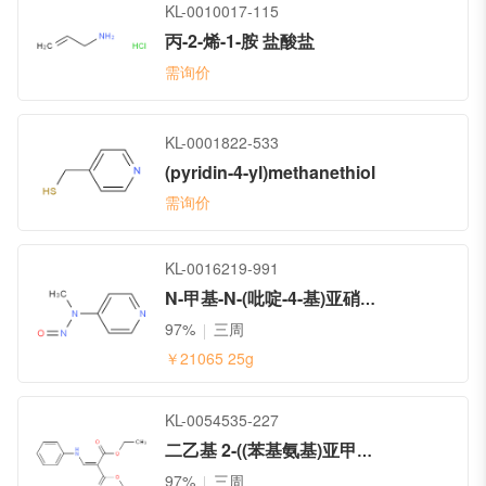
KL-0010017-115
丙-2-烯-1-胺 盐酸盐
需询价
KL-0001822-533
(pyridin-4-yl)methanethiol
需询价
KL-0016219-991
N-甲基-N-(吡啶-4-基)亚硝酸 酰胺
97%
三周
￥21065
25g
KL-0054535-227
二乙基 2-((苯基氨基)亚甲基)丙二酸酯
97%
三周