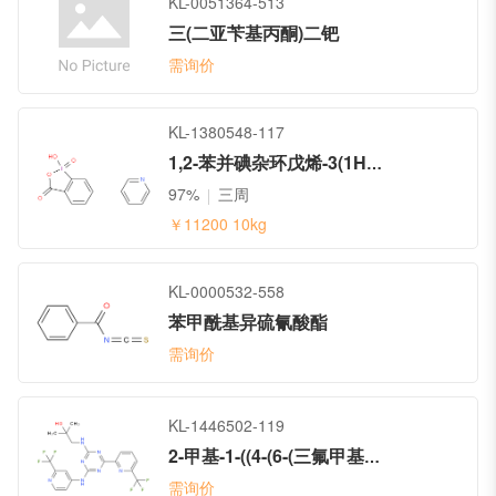
KL-0051364-513
三(二亚苄基丙酮)二钯
需询价
KL-1380548-117
1,2-苯并碘杂环戊烯-3(1H)-酮，1-羟基-，1-氧化物，与吡啶的化合物
97%
三周
￥11200
10kg
KL-0000532-558
苯甲酰基异硫氰酸酯
需询价
KL-1446502-119
2-甲基-1-((4-(6-(三氟甲基)吡啶-2-基)-6-((2-(三氟甲基)吡啶-4-基)氨基)-1,3,5-三嗪-2-基)氨基)丙-2-醇
需询价