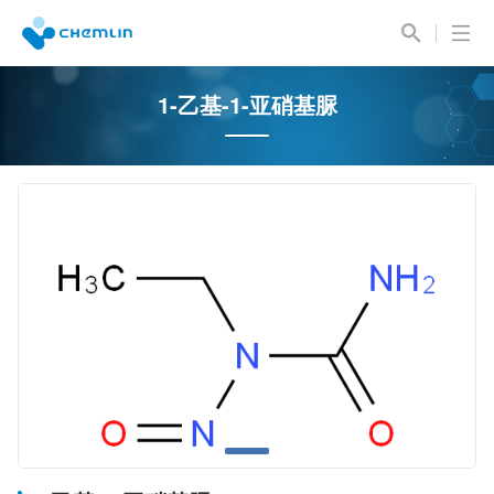
1-乙基-1-亚硝基脲