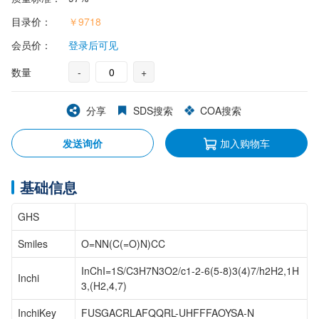
目录价：
￥9718
会员价：
登录后可见
数量
-
+
分享
SDS搜索
COA搜索
发送询价
加入购物车
基础信息
GHS
Smiles
O=NN(C(=O)N)CC
InChI=1S/C3H7N3O2/c1-2-6(5-8)3(4)7/h2H2,1H
Inchi
3,(H2,4,7)
InchiKey
FUSGACRLAFQQRL-UHFFFAOYSA-N