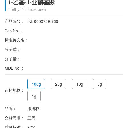
1-乙基-1-亚硝基脲
1-ethyl-1-nitrosourea
产品编号 :
KL-0000759-739
Cas No. :
标准英文名 :
分子式 :
分子量 :
MDL No. :
100g
25g
10g
5g
选择规格：
1g
品牌：
康满林
交货周期：
三周
质量标准：
97%