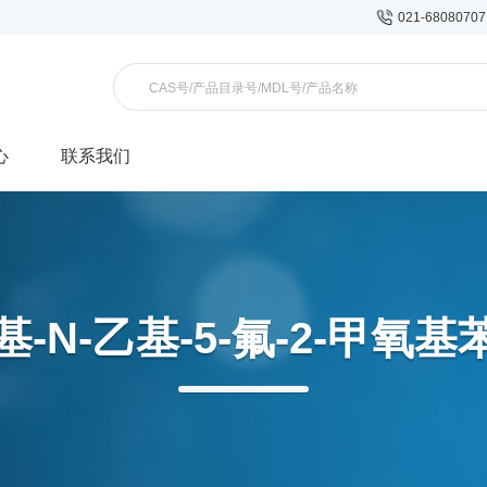
021-6808070
心
联系我们
基-N-乙基-5-氟-2-甲氧