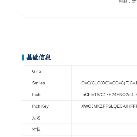
抱歉，暂
基础信息
GHS
Smiles
O=C(C1C(OC)=CC=C(F)C=
Inchi
InChI=1S/C17H24FNO2/c1-3-
InchiKey
XWOJMKZFPSLQEC-UHFF
别名
性状