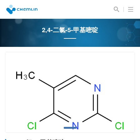
2,4-二氯-5-甲基嘧啶