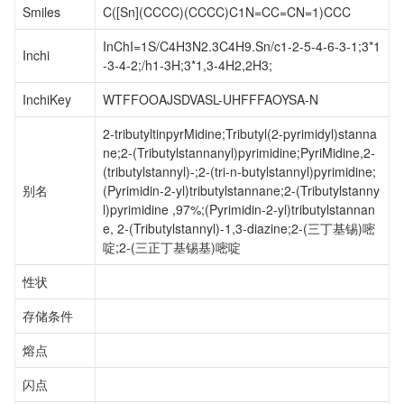
Smiles
C([Sn](CCCC)(CCCC)C1N=CC=CN=1)CCC
InChI=1S/C4H3N2.3C4H9.Sn/c1-2-5-4-6-3-1;3*1
Inchi
-3-4-2;/h1-3H;3*1,3-4H2,2H3;
InchiKey
WTFFOOAJSDVASL-UHFFFAOYSA-N
2-tributyltinpyrMidine;Tributyl(2-pyrimidyl)stanna
ne;2-(Tributylstannanyl)pyrimidine;PyriMidine,2-
(tributylstannyl)-;2-(tri-n-butylstannyl)pyrimidine;
别名
(Pyrimidin-2-yl)tributylstannane;2-(Tributylstanny
l)pyrimidine ,97%;(Pyrimidin-2-yl)tributylstannan
e, 2-(Tributylstannyl)-1,3-diazine;2-(三丁基锡)嘧
啶;2-(三正丁基锡基)嘧啶
性状
存储条件
熔点
闪点