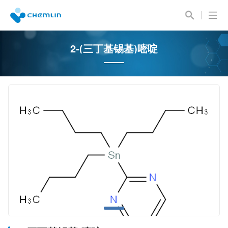
2-(三丁基锡基)嘧啶